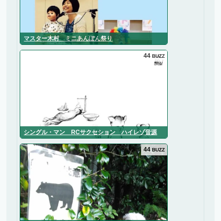
マスター木村 ミニあんぽん祭り
44
BUZZ
シングル・マン RCサクセション ハイレゾ音源
44
BUZZ