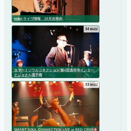
yuko ライヴ情報 10月吉祥寺
34
BUZZ
スマートソウルコネクション 第4回吉祥寺インター
ナショナル選手権
33
BUZZ
SMART SOUL CONNECTION LIVE at RED CROSS