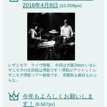
2016年4月8日
(10,506pv)
レザニモヲ ライヴ情報。 今回は大阪2days いまレ
ザニモヲの注目筋は堺筋です！堺筋がアツイっ！ レ
ザニモヲ堺筋ツアー勃発です。 雰囲気も曲目もかぶ
らな...
今年もよろしくお願いしま
す！
(8,587pv)