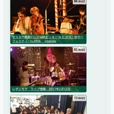
86
BUZZ
マスター木村バンドwithビッキー in ヒガコ・サマー
フェスティバル2016 youtube
81
BUZZ
レザニモヲ ライブ情報 2017年2月12日
73
BUZZ