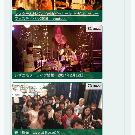
マスター木村バンドwithビッキー in ヒガコ・サマー
フェスティバル2016 youtube
81
BUZZ
レザニモヲ ライブ情報 2017年2月12日
73
BUZZ
香川裕光 Live at Rose&M