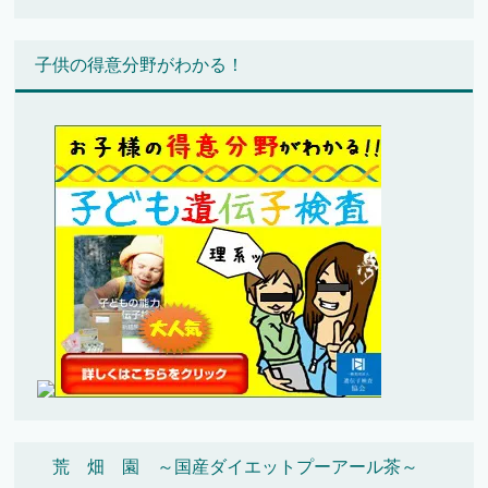
子供の得意分野がわかる！
荒 畑 園 ～国産ダイエットプーアール茶～