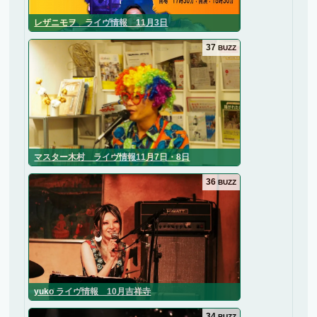
レザニモヲ ライヴ情報 11月3日
37
BUZZ
マスター木村 ライヴ情報11月7日・8日
36
BUZZ
yuko ライヴ情報 10月吉祥寺
34
BUZZ