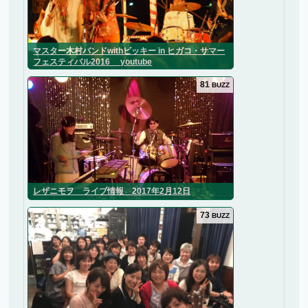
マスター木村バンドwithビッキー in ヒガコ・サマー
フェスティバル2016 youtube
81
BUZZ
レザニモヲ ライブ情報 2017年2月12日
73
BUZZ