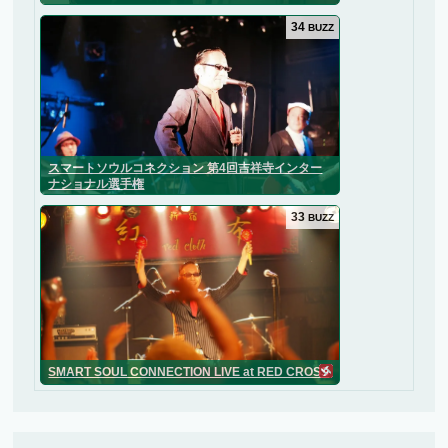
34
BUZZ
スマートソウルコネクション 第4回吉祥寺インター
ナショナル選手権
33
BUZZ
SMART SOUL CONNECTION LIVE at RED CROSS