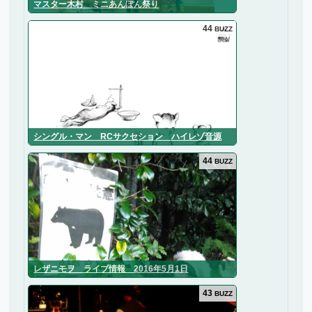
マスター木村 ミニあんぽん祭り
44
BUZZ
シングル・マン RCサクセション ハイレゾ音源
44
BUZZ
レザニモヲ ライブ情報 2016年5月1日
43
BUZZ