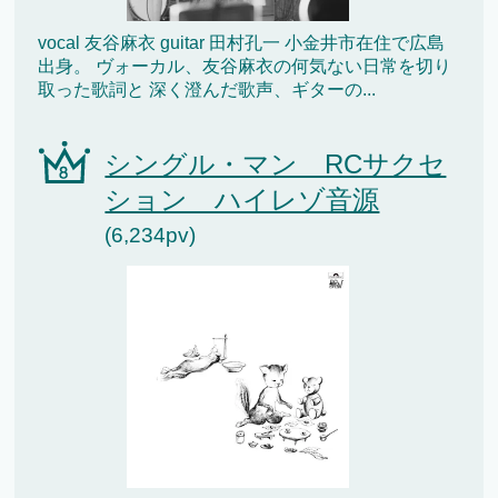
vocal 友谷麻衣 guitar 田村孔一 小金井市在住で広島
出身。 ヴォーカル、友谷麻衣の何気ない日常を切り
取った歌詞と 深く澄んだ歌声、ギターの...
シングル・マン RCサクセ
ション ハイレゾ音源
(6,234pv)