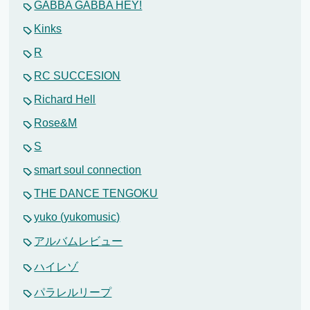
GABBA GABBA HEY!
Kinks
R
RC SUCCESION
Richard Hell
Rose&M
S
smart soul connection
THE DANCE TENGOKU
yuko (yukomusic)
アルバムレビュー
ハイレゾ
パラレルリープ