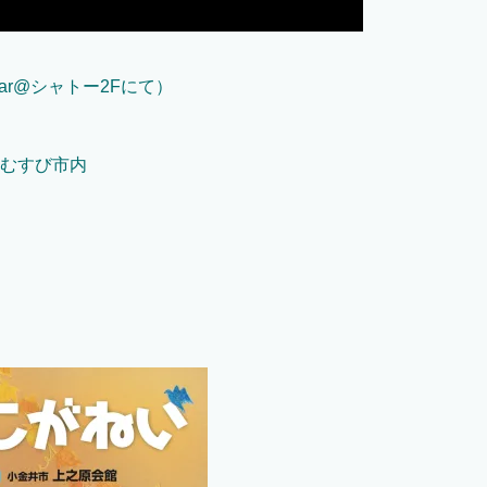
ar@シャトー2Fにて）
とむすび市内