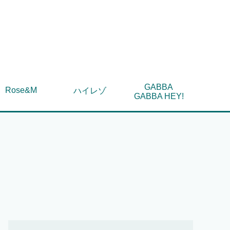
GABBA
Rose&M
ハイレゾ
GABBA HEY!