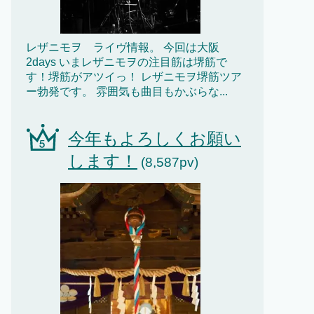
レザニモヲ ライヴ情報。 今回は大阪
2days いまレザニモヲの注目筋は堺筋で
す！堺筋がアツイっ！ レザニモヲ堺筋ツア
ー勃発です。 雰囲気も曲目もかぶらな...
今年もよろしくお願い
します！
(8,587pv)