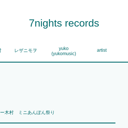
7nights records
yuko
artist
村
レザニモヲ
(yukomusic)
ー木村 ミニあんぽん祭り