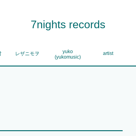
7nights records
yuko
artist
村
レザニモヲ
(yukomusic)