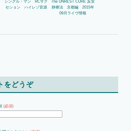
シングル・マン RCサク
The UNREST CURE 反安
セション ハイレゾ音源
静療法 京都編 2015年
09月ライヴ情報
トをどうぞ
前
(必須)