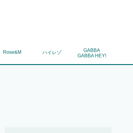
GABBA
Rose&M
ハイレゾ
GABBA HEY!