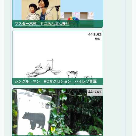
マスター木村 ミニあんぽん祭り
44
BUZZ
シングル・マン RCサクセション ハイレゾ音源
44
BUZZ