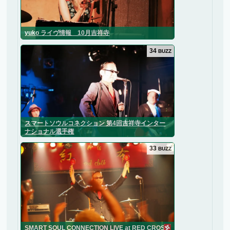
yuko ライヴ情報 10月吉祥寺
34
BUZZ
スマートソウルコネクション 第4回吉祥寺インター
ナショナル選手権
33
BUZZ
SMART SOUL CONNECTION LIVE at RED CROSS