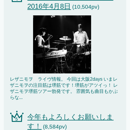
2016年4月8日
(10,504pv)
レザニモヲ ライヴ情報。 今回は大阪2days いまレ
ザニモヲの注目筋は堺筋です！堺筋がアツイっ！ レ
ザニモヲ堺筋ツアー勃発です。 雰囲気も曲目もかぶ
らな...
今年もよろしくお願いしま
す！
(8,584pv)