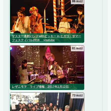
86
BUZZ
マスター木村バンドwithビッキー in ヒガコ・サマー
フェスティバル2016 youtube
81
BUZZ
レザニモヲ ライブ情報 2017年2月12日
73
BUZZ