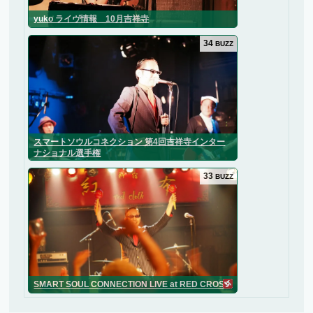
yuko ライヴ情報 10月吉祥寺
34
BUZZ
スマートソウルコネクション 第4回吉祥寺インター
ナショナル選手権
33
BUZZ
SMART SOUL CONNECTION LIVE at RED CROSS