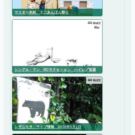
マスター木村 ミニあんぽん祭り
44
BUZZ
シングル・マン RCサクセション ハイレゾ音源
44
BUZZ
レザニモヲ ライブ情報 2016年5月1日