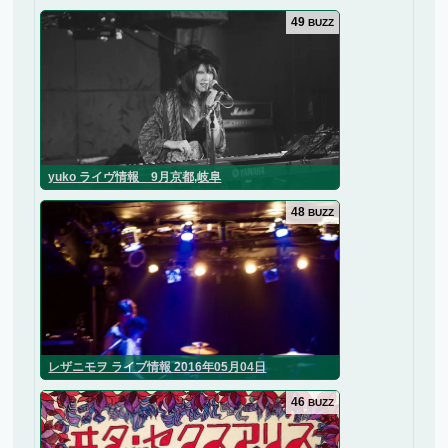
49
BUZZ
yuko ライヴ情報 9月京都,岐阜
48
BUZZ
レザニモヲ ライブ情報 2016年05月04日
46
BUZZ