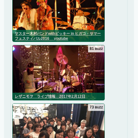
マスター木村バンドwithビッキー in ヒガコ・サマー
フェスティバル2016 youtube
81
BUZZ
レザニモヲ ライブ情報 2017年2月12日
73
BUZZ