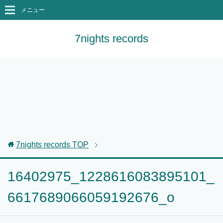
メニュー
7nights records
7nights records
TOP
16402975_1228616083895101_
6617689066059192676_o